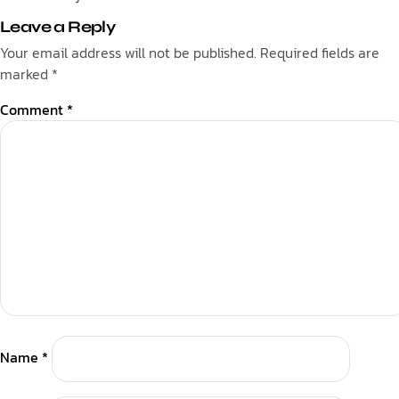
Leave a Reply
Your email address will not be published.
Required fields are
marked
*
Comment
*
Name
*