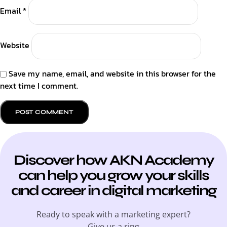
Email
*
Website
Save my name, email, and website in this browser for the
next time I comment.
Discover how AKN Academy
can help you grow your skills
and career in digital marketing
Ready to speak with a marketing expert?
Give us a ring