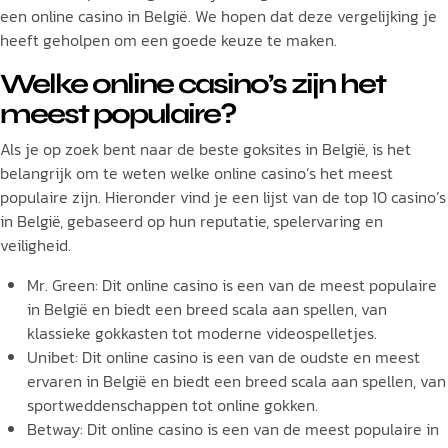
een online casino in België. We hopen dat deze vergelijking je
heeft geholpen om een goede keuze te maken.
Welke online casino’s zijn het
meest populaire?
Als je op zoek bent naar de beste goksites in België, is het
belangrijk om te weten welke online casino’s het meest
populaire zijn. Hieronder vind je een lijst van de top 10 casino’s
in België, gebaseerd op hun reputatie, spelervaring en
veiligheid.
Mr. Green: Dit online casino is een van de meest populaire
in België en biedt een breed scala aan spellen, van
klassieke gokkasten tot moderne videospelletjes.
Unibet: Dit online casino is een van de oudste en meest
ervaren in België en biedt een breed scala aan spellen, van
sportweddenschappen tot online gokken.
Betway: Dit online casino is een van de meest populaire in