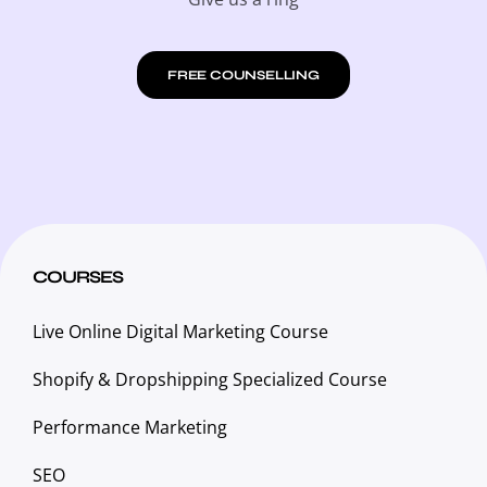
FREE COUNSELLING
COURSES
Live Online Digital Marketing Course
Shopify & Dropshipping Specialized Course
Performance Marketing
SEO