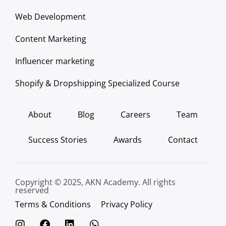
Web Development
Content Marketing
Influencer marketing
Shopify & Dropshipping Specialized Course
About
Blog
Careers
Team
Success Stories
Awards
Contact
Copyright © 2025, AKN Academy. All rights
reserved
Terms & Conditions
Privacy Policy