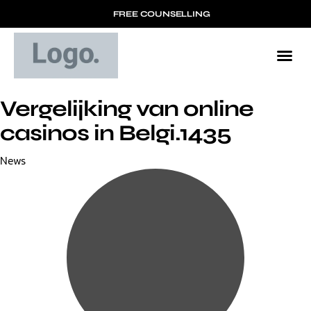
FREE COUNSELLING
Vergelijking van online
casinos in Belgi.1435
Category
News