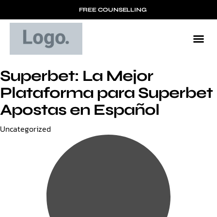
FREE COUNSELLING
Superbet: La Mejor
Plataforma para Superbet
Apostas en Español
Category
Uncategorized