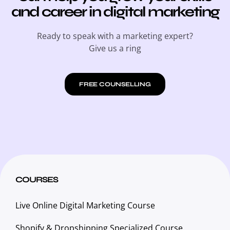
and career in digital marketing
Ready to speak with a marketing expert?
Give us a ring
FREE COUNSELLING
COURSES
Live Online Digital Marketing Course
Shopify & Dropshipping Specialized Course