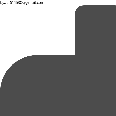
by
azr514530@gmail.com