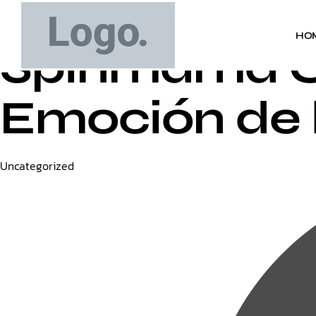
HO
Spinmama Ca
Emoción de 
Category
Uncategorized