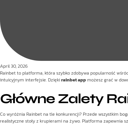
April 30, 2026
Rainbet to platforma, która szybko zdobywa popularność wśród
intuicyjnym interfejsie. Dzięki
rainbet app
możesz grać w dowo
Główne Zalety Ra
Co wyróżnia Rainbet na tle konkurencji? Przede wszystkim boga
realistyczne stoły z krupierami na żywo. Platforma zapewnia sz