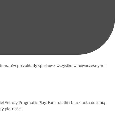
 automatów po zakłady sportowe, wszystko w nowoczesnym i
Ent czy Pragmatic Play. Fani ruletki i blackjacka docenią
y płatności.