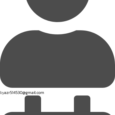
by
azr514530@gmail.com