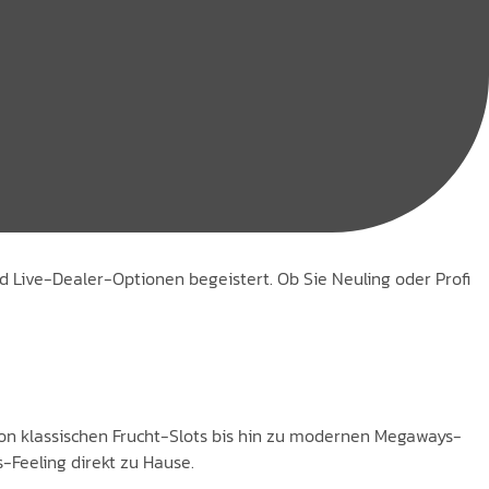
und Live-Dealer-Optionen begeistert. Ob Sie Neuling oder Profi
on klassischen Frucht-Slots bis hin zu modernen Megaways-
-Feeling direkt zu Hause.