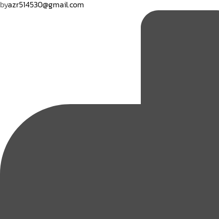
by
azr514530@gmail.com