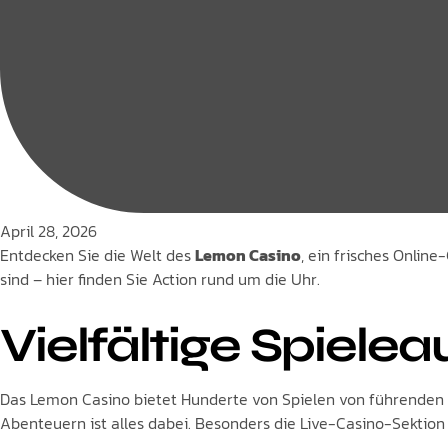
April 28, 2026
Entdecken Sie die Welt des
Lemon Casino
, ein frisches Onlin
sind – hier finden Sie Action rund um die Uhr.
Vielfältige Spiele
Das Lemon Casino bietet Hunderte von Spielen von führenden 
Abenteuern ist alles dabei. Besonders die Live-Casino-Sektion 