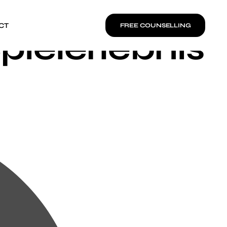
CT
FREE COUNSELLING
pielerlebnis