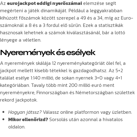
Az
eurojackpot eddigi nyerőszámai
elemzése segít
megérteni a játék dinamikáját. Például a leggyakrabban
kihúzott főszámok között szerepel a 49 és a 34, míg az Euro-
számoknál a 8 és a 3 fordul elő sűrűn. Ezek a statisztikák
hasznosak lehetnek a számok kiválasztásánál, bár a lottó
lényege a véletlen.
Nyeremények és esélyek
A nyeremények skálája 12 nyereménykategóriát ölel fel, a
jackpot mellett kisebb tétekkel is gazdagodhatsz. Az 5+2
találat esélye 1:140 millió, de sokan nyernek 3+0 vagy 4+1
kategóriában. Tavaly több mint 200 millió euró ment
nyereményekre, Finnországban és Németországban születtek
rekord jackpotok.
Hogyan játssz?
Válassz online platformon vagy üzletben.
Mikor ellenőrizd?
Sorsolás után azonnal a hivatalos
oldalon.