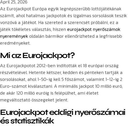
April 25, 2026
Az Eurojackpot Európa egyik legnépszerűbb lottójátékának
számít, ahol hatalmas jackpotok és izgalmas sorsolások teszik
vonzóvá a játékot. Ha szereted a szerencsét próbálni, ez a
játék tökéletes választás, hiszen
eurojackpot nyerőszámok
nyeremények
oldalán bármikor ellenőrizheted a legfrissebb
eredményeket.
Mi az Eurojackpot?
Az Eurojackpotot 2012-ben indították el 18 európai ország
részvételével. Hetente kétszer, kedden és pénteken tartják a
sorsolásokat, ahol 1-50-ig kell 5 főszámot, valamint 1-12-ig 2
Euro-számot kiválasztani. A minimális jackpot 10 millió euró,
de akár 120 millió euróig is felépülhet, ami életet
megváltoztató összegeket jelent.
Eurojackpot eddigi nyerőszámai
és statisztikák