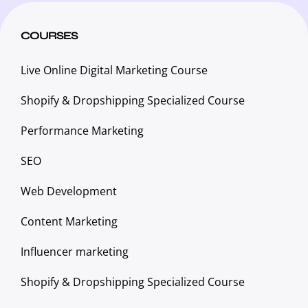
COURSES
Live Online Digital Marketing Course
Shopify & Dropshipping Specialized Course
Performance Marketing
SEO
Web Development
Content Marketing
Influencer marketing
Shopify & Dropshipping Specialized Course