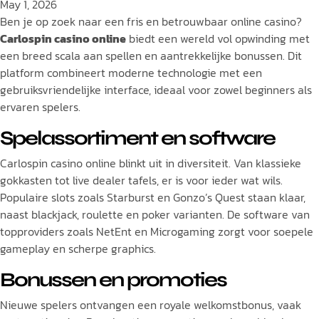
May 1, 2026
Ben je op zoek naar een fris en betrouwbaar online casino?
Carlospin casino online
biedt een wereld vol opwinding met
een breed scala aan spellen en aantrekkelijke bonussen. Dit
platform combineert moderne technologie met een
gebruiksvriendelijke interface, ideaal voor zowel beginners als
ervaren spelers.
Spelassortiment en software
Carlospin casino online blinkt uit in diversiteit. Van klassieke
gokkasten tot live dealer tafels, er is voor ieder wat wils.
Populaire slots zoals Starburst en Gonzo’s Quest staan klaar,
naast blackjack, roulette en poker varianten. De software van
topproviders zoals NetEnt en Microgaming zorgt voor soepele
gameplay en scherpe graphics.
Bonussen en promoties
Nieuwe spelers ontvangen een royale welkomstbonus, vaak