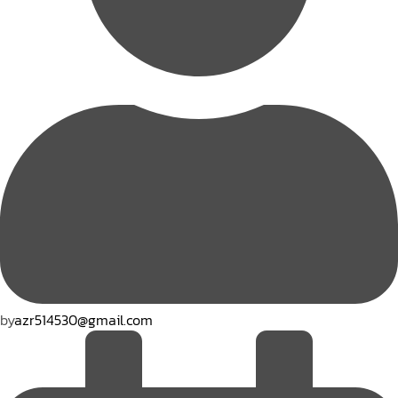
by
azr514530@gmail.com