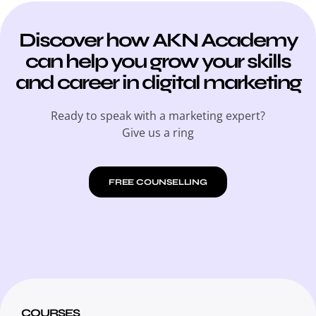
Discover how AKN Academy
can help you grow your skills
and career in digital marketing
Ready to speak with a marketing expert?
Give us a ring
FREE COUNSELLING
COURSES