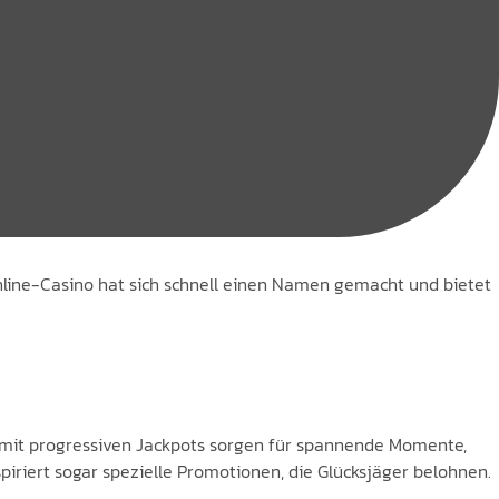
Online-Casino hat sich schnell einen Namen gemacht und bietet
s mit progressiven Jackpots sorgen für spannende Momente,
piriert sogar spezielle Promotionen, die Glücksjäger belohnen.