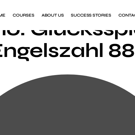
ME
COURSES
ABOUT US
SUCCESS STORIES
CONTA
o: Glücksspie
ngelszahl 8