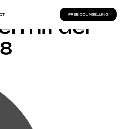
CT
FREE COUNSELLING
l mit der
88