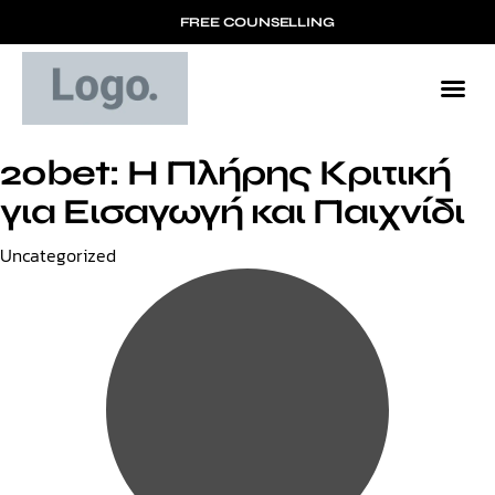
FREE COUNSELLING
20bet: Η Πλήρης Κριτική
για Εισαγωγή και Παιχνίδι
Category
Uncategorized