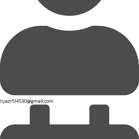
by
azr514530@gmail.com