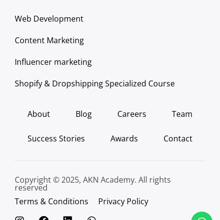
Web Development
Content Marketing
Influencer marketing
Shopify & Dropshipping Specialized Course
About
Blog
Careers
Team
Success Stories
Awards
Contact
Copyright © 2025, AKN Academy. All rights
reserved
Terms & Conditions
Privacy Policy