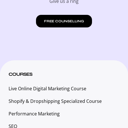
Give us a ring
FREE COUNSELLING
COURSES
Live Online Digital Marketing Course
Shopify & Dropshipping Specialized Course
Performance Marketing
SEO